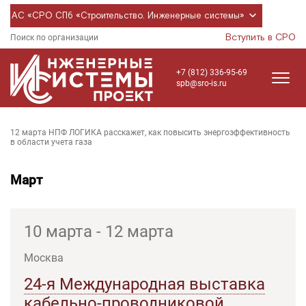
АС «СРО СПб «Строительство. Инженерные системы»
Вступить в СРО
Поиск по организации
+7 (812) 336-95-69
spb@sro-is.ru
12 марта НПФ ЛОГИКА расскажет, как повысить энергоэффективность
в области учета газа
Март
10 марта - 12 марта
Москва
24-я Международная выставка
кабельно-проводниковой