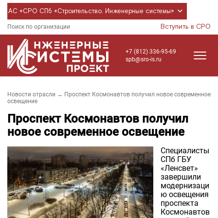
АС «СРО СПб «Строительство. Инженерные системы»
Вступить в СРО
Поиск по организации
+7 (812) 336-95-69
spb@sro-is.ru
Новости отрасли
→ Проспект Космонавтов получил новое современное
освещение
Проспект Космонавтов получил
новое современное освещение
Специалисты
СПб ГБУ
«Ленсвет»
завершили
модернизаци
ю освещения
проспекта
Космонавтов