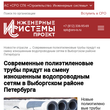
АС «СРО СПб «Строительство. Инженерные системы»
Вступить в СРО
Поиск по организации
+7 (812) 336-95-69
spb@sro-is.ru
Новости отрасли
→ Современные полиэтиленовые трубы придут на
смену изношенным водопроводным сетям в Выборгском районе
Петербурга
Современные полиэтиленовые
трубы придут на смену
изношенным водопроводным
сетям в Выборгском районе
Петербурга
Новые
полиэтилено
вые трубы