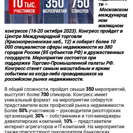
ти –
Московском
международ
ном
жилищном
конгрессе (16-20 октября 2023). Конгресс пройдет в
Центре Международной торговли
(Краснопресненская наб., 12) и соберет более 10
000 специалистов сферы недвижимости из 380
городов России (85 субъектов РФ) и дружественных
государств. Мероприятие состоится при
поддержке Торгово-Промышленной палаты РФ.
Конгресс станет самым масштабным и ярким
событием из когда-либо проводившихся на
российском рынке недвижимости.
В общей сложности, пройдет свыше
350
мероприятий,
выступят более
700
спикеров. Конгресс имеет
уникальный формат: на мероприятии соберутся
представители всех профессий рынка недвижимости.
Более
50%
участников – руководители риэлторских
организаций,
30%
– собственники и топ-менеджеры
девелоперских компаний,
10%
– представители
интернет-агрегаторов и IT-компаний. На мероприятии
также присутствуют руководители банковских,