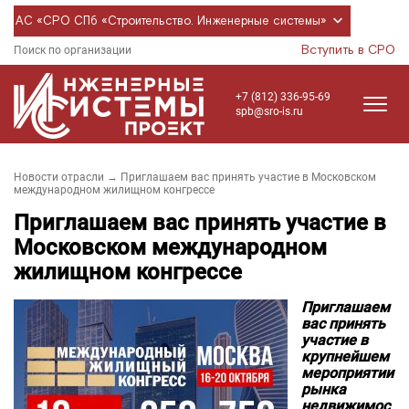
АС «СРО СПб «Строительство. Инженерные системы»
Вступить в СРО
Поиск по организации
+7 (812) 336-95-69
spb@sro-is.ru
Новости отрасли
→ Приглашаем вас принять участие в Московском
международном жилищном конгрессе
Приглашаем вас принять участие в
Московском международном
жилищном конгрессе
Приглашаем
вас принять
участие в
крупнейшем
мероприятии
рынка
недвижимос